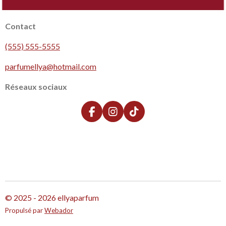
Contact
(555) 555-5555
parfumellya@hotmail.com
Réseaux sociaux
F
I
T
a
n
i
c
s
k
e
t
T
b
a
o
o
g
k
o
r
k
a
m
© 2025 - 2026 ellyaparfum
Propulsé par
Webador