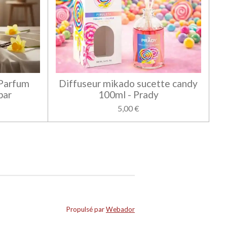
 Parfum
Diffuseur mikado sucette candy
bar
100ml - Prady
5,00 €
Propulsé par
Webador