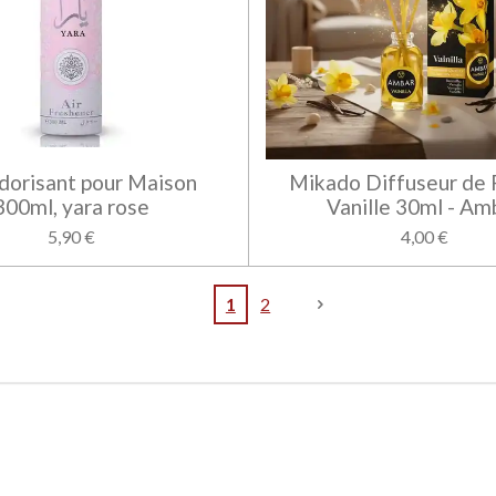
orisant pour Maison
Mikado Diffuseur de
300ml, yara rose
Vanille 30ml - Am
5,90 €
4,00 €
1
2