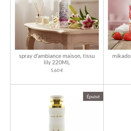
spray d'ambiance maison, tissu
mikado 
lily 220ML
5,60 €
Épuisé