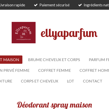
Livraison rapide
Paiement sécurisé
Ingrédients nat
ellyaparfum
T MAISON
BRUME CHEVEUX ET CORPS
PARFUM 
N PRIVÉ FEMME
COFFRET FEMME
COFFRET HOM
OITURE
CORPS ET CHEVEUX
LOT
CONTACT
Déodorant spray maison