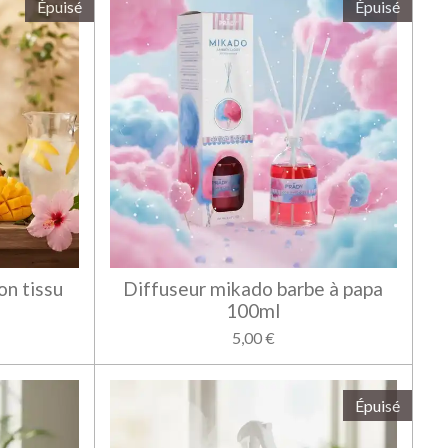
Épuisé
Épuisé
on tissu
Diffuseur mikado barbe à papa
100ml
5,00 €
Épuisé