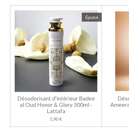
Épuisé
Désodorisant d'intérieur Badee
Déso
al Oud Honor & Glory 300ml -
Ameera
Lattafa
5,90 €