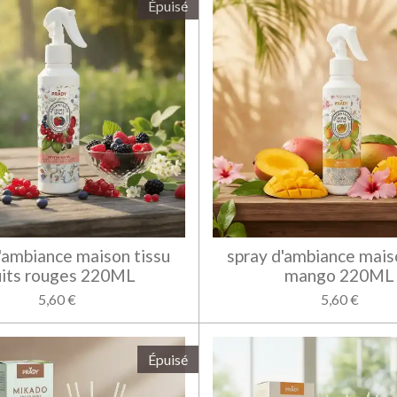
Épuisé
'ambiance maison tissu
spray d'ambiance mais
uits rouges 220ML
mango 220ML
5,60 €
5,60 €
Épuisé