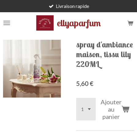
Livraison rapide
Passer
au
ellyaparfum
contenu
principal
spray d'ambiance
maison, tissu lily
220ML
5,60 €
Ajouter
au
panier