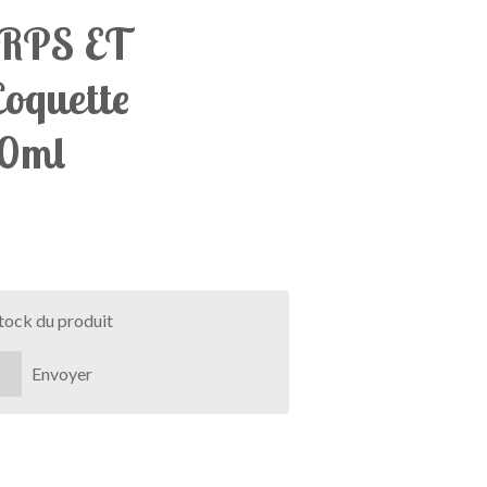
RPS ET
quette
50ml
stock du produit
Envoyer