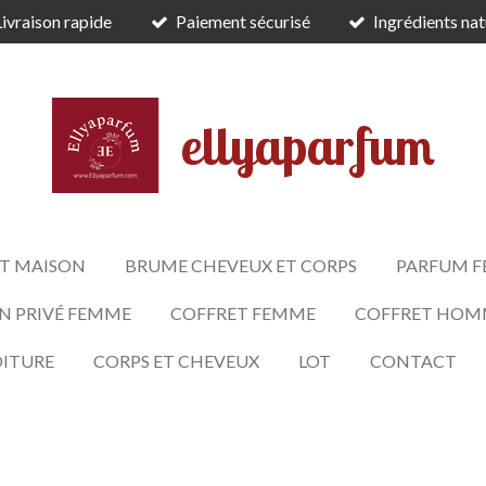
Livraison rapide
Paiement sécurisé
Ingrédients nat
ellyaparfum
T MAISON
BRUME CHEVEUX ET CORPS
PARFUM 
N PRIVÉ FEMME
COFFRET FEMME
COFFRET HOM
OITURE
CORPS ET CHEVEUX
LOT
CONTACT