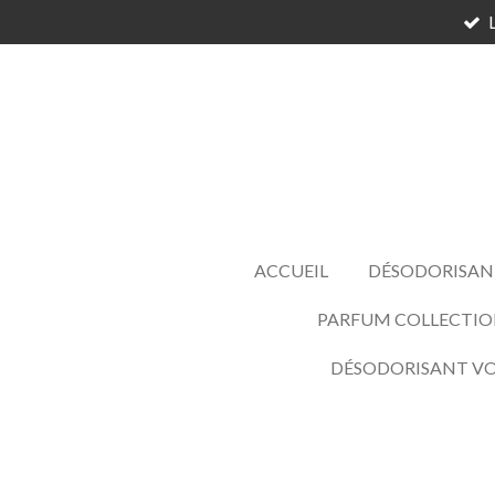
Passer
au
contenu
principal
ACCUEIL
DÉSODORISAN
PARFUM COLLECTIO
DÉSODORISANT V