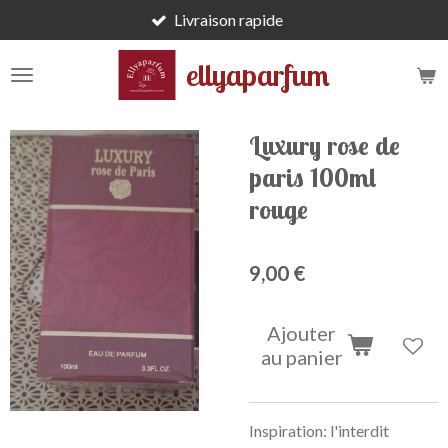
Livraison rapide
Passer
au
ellyaparfum
contenu
principal
Luxury rose de
paris 100ml
rouge
9,00 €
Ajouter
au panier
Inspiration: l'interdit