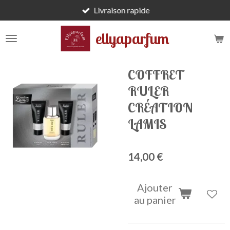
Livraison rapide
Passer
au
ellyaparfum
contenu
principal
COFFRET
RULER
CRÉATION
LAMIS
14,00 €
Ajouter
au panier