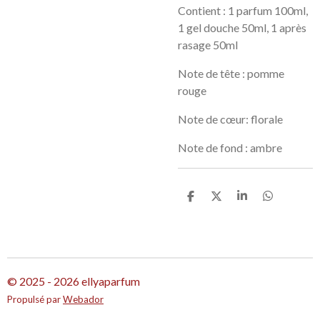
Contient : 1 parfum 100ml,
1 gel douche 50ml, 1 après
rasage 50ml
Note de tête : pomme
rouge
Note de cœur: florale
Note de fond : ambre
P
P
P
P
a
a
a
a
r
r
r
r
t
t
t
t
a
a
a
a
g
g
g
g
e
e
e
e
r
r
r
r
© 2025 - 2026 ellyaparfum
Propulsé par
Webador