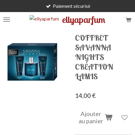
Paiement sécurisé
Passer
au
ellyaparfum
contenu
principal
COFFRET
SAVANNA
NIGHTS
CRÉATION
LAMIS
14,00 €
Ajouter
au panier