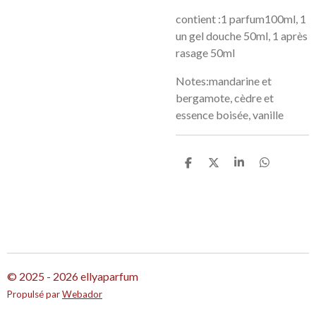
contient :1 parfum100ml, 1
un gel douche 50ml, 1 après
rasage 50ml
Notes:mandarine et
bergamote, cèdre et
essence boisée, vanille
P
P
P
P
a
a
a
a
r
r
r
r
t
t
t
t
a
a
a
a
g
g
g
g
e
e
e
e
r
r
r
r
© 2025 - 2026 ellyaparfum
Propulsé par
Webador