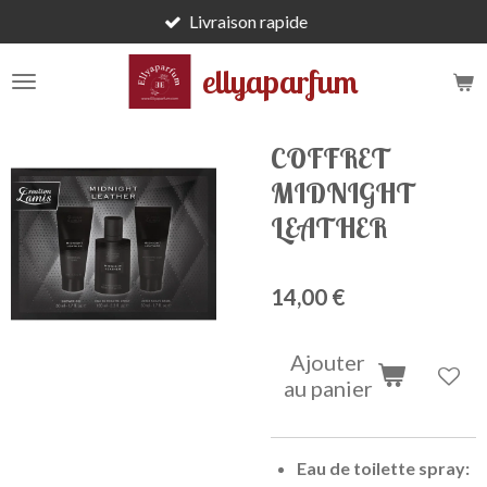
Livraison rapide
Passer
au
ellyaparfum
contenu
principal
COFFRET
MIDNIGHT
LEATHER
14,00 €
Ajouter
au panier
Eau de toilette spray: