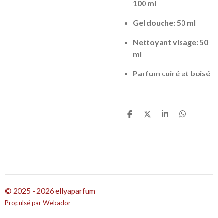
100 ml
Gel douche: 50 ml
Nettoyant visage: 50
ml
Parfum cuiré et boisé
P
P
P
P
a
a
a
a
r
r
r
r
t
t
t
t
a
a
a
a
g
g
g
g
e
e
e
e
r
r
r
r
© 2025 - 2026 ellyaparfum
Propulsé par
Webador