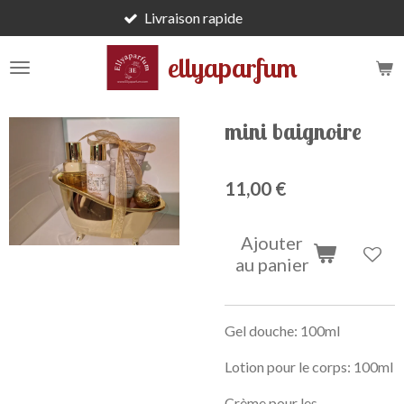
Livraison rapide
Passer
au
ellyaparfum
contenu
principal
mini baignoire
11,00 €
Ajouter
au panier
Gel douche: 100ml
Lotion pour le corps: 100ml
Crème pour les