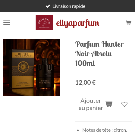
Livraison rapide
Passer
au
ellyaparfum
contenu
principal
Parfum Hunter
Noir Absolu
100ml
12,00 €
Ajouter
au panier
Notes de tête :
citron,