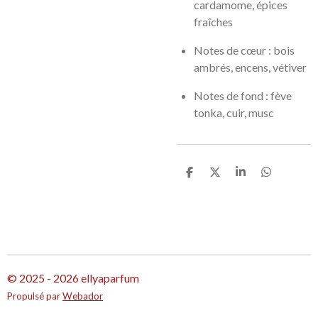
cardamome, épices
fraîches
Notes de cœur :
bois
ambrés, encens, vétiver
Notes de fond :
fève
tonka, cuir, musc
P
P
P
P
a
a
a
a
r
r
r
r
t
t
t
t
a
a
a
a
g
g
g
g
e
e
e
e
r
r
r
r
© 2025 - 2026 ellyaparfum
Propulsé par
Webador