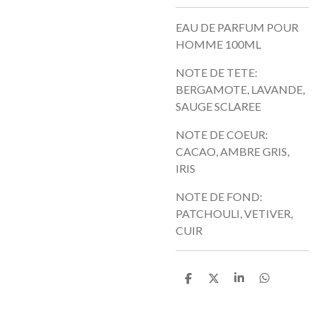
EAU DE PARFUM POUR
HOMME 100ML
NOTE DE TETE:
BERGAMOTE, LAVANDE,
SAUGE SCLAREE
NOTE DE COEUR:
CACAO, AMBRE GRIS,
IRIS
NOTE DE FOND:
PATCHOULI, VETIVER,
CUIR
P
P
P
P
a
a
a
a
r
r
r
r