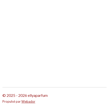
g
g
g
g
e
e
e
e
r
r
r
r
© 2025 - 2026 ellyaparfum
Propulsé par
Webador