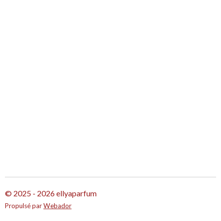
g
g
g
g
e
e
e
e
r
r
r
r
© 2025 - 2026 ellyaparfum
Propulsé par
Webador