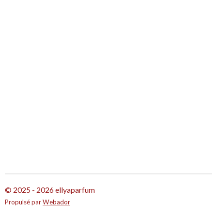
g
g
g
g
e
e
e
e
r
r
r
r
© 2025 - 2026 ellyaparfum
Propulsé par
Webador