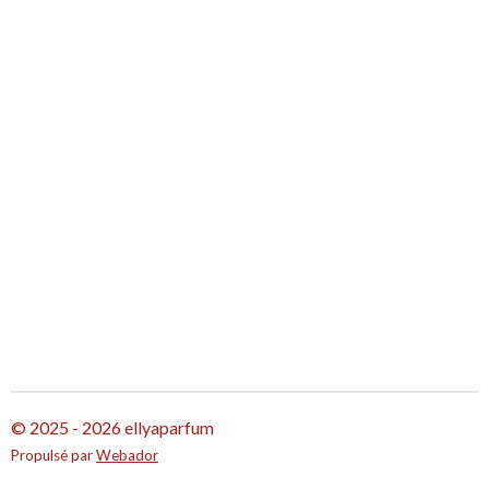
g
g
g
g
e
e
e
e
r
r
r
r
© 2025 - 2026 ellyaparfum
Propulsé par
Webador