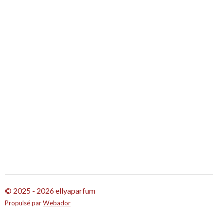
g
g
g
g
e
e
e
e
r
r
r
r
© 2025 - 2026 ellyaparfum
Propulsé par
Webador