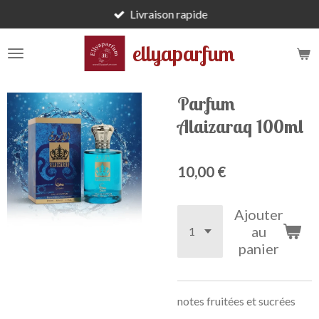
Livraison rapide
Passer
au
ellyaparfum
contenu
principal
Parfum
Alaizaraq 100ml
10,00 €
Ajouter
au
panier
notes fruitées et sucrées