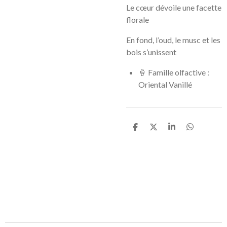
Le cœur
dévoile une facette
florale
En fond, l’oud, le musc et les
bois s’unissent
🍦
Famille olfactive :
Oriental Vanillé
P
P
P
P
a
a
a
a
r
r
r
r
t
t
t
t
a
a
a
a
g
g
g
g
e
e
e
e
r
r
r
r