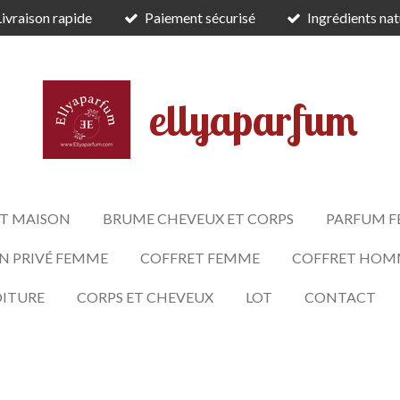
Livraison rapide
Paiement sécurisé
Ingrédients nat
ellyaparfum
T MAISON
BRUME CHEVEUX ET CORPS
PARFUM 
N PRIVÉ FEMME
COFFRET FEMME
COFFRET HOM
OITURE
CORPS ET CHEVEUX
LOT
CONTACT