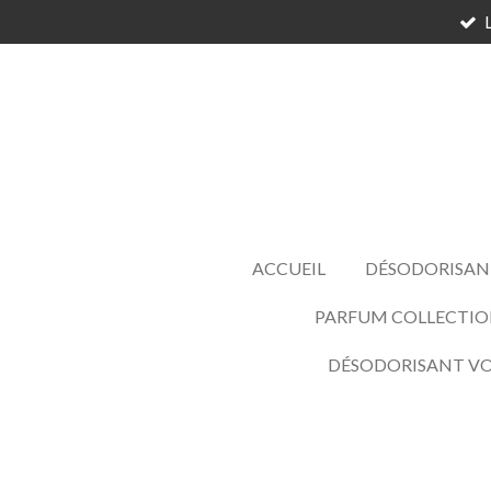
Passer
au
contenu
principal
ACCUEIL
DÉSODORISAN
PARFUM COLLECTIO
DÉSODORISANT V