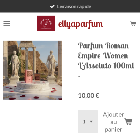
Livraison rapide
Passer
au
ellyaparfum
contenu
principal
Parfum Roman
Empire Women
L'Assoluto 100ml
-
10,00 €
Ajouter
au
panier