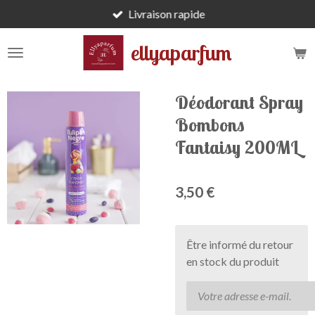
Livraison rapide
Passer
au
ellyaparfum
contenu
principal
Déodorant Spray
Bombons
Fantaisy 200ML
3,50 €
Être informé du retour
en stock du produit