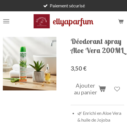
Paiement sécurisé
Passer
au
ellyaparfum
contenu
principal
Déodorant spray
Aloe Vera 200ML
3,50 €
Ajouter
au panier
🌿 Enrichi en Aloe Vera
& huile de Jojoba