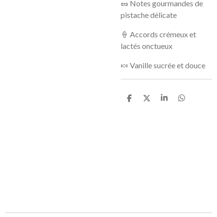
🥜
Notes gourmandes de
pistache délicate
🍦
Accords crémeux et
lactés onctueux
🍬
Vanille sucrée et douce
P
P
P
P
a
a
a
a
r
r
r
r
t
t
t
t
a
a
a
a
g
g
g
g
e
e
e
e
r
r
r
r