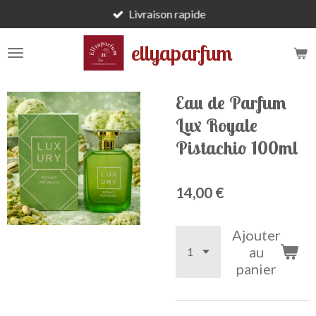
Livraison rapide
Passer
au
ellyaparfum
contenu
principal
Eau de Parfum
Lux Royale
Pistachio 100ml
14,00 €
Ajouter
au
panier