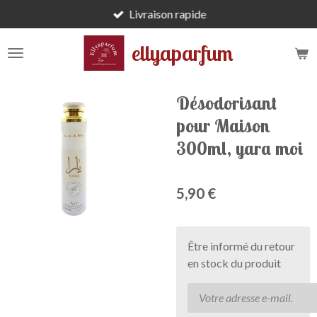
Livraison rapide
Passer
au
ellyaparfum
contenu
principal
Désodorisant
pour Maison
300ml, yara moi
5,90 €
Être informé du retour
en stock du produit