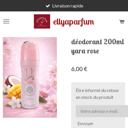
Livraison rapide
Passer
au
ellyaparfum
contenu
principal
déodorant 200ml
yara rose
6,00 €
Être informé du retour
en stock du produit
Envoyer