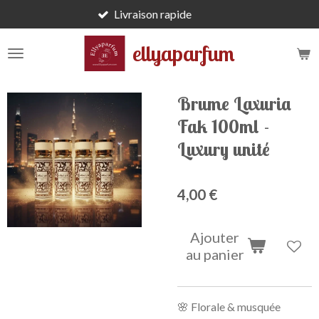
Livraison rapide
Passer
au
ellyaparfum
contenu
principal
Brume Laxuria
Fak 100ml -
Luxury unité
4,00 €
Ajouter
au panier
🌸 Florale & musquée