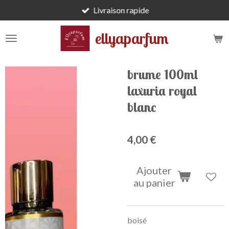
Livraison rapide
Passer
au
ellyaparfum
contenu
principal
brume 100ml
laxuria royal
blanc
4,00 €
Ajouter
au panier
boisé