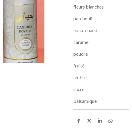
fleurs blanches
patchouli
épicé chaud
caramel
poudré
fruité
ambre
sucré
balsamique
P
P
P
P
a
a
a
a