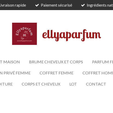
Livraison rapide
Paiement sécurisé
Ingrédients nat
ellyaparfum
T MAISON
BRUME CHEVEUX ET CORPS
PARFUM 
N PRIVÉ FEMME
COFFRET FEMME
COFFRET HOM
OITURE
CORPS ET CHEVEUX
LOT
CONTACT