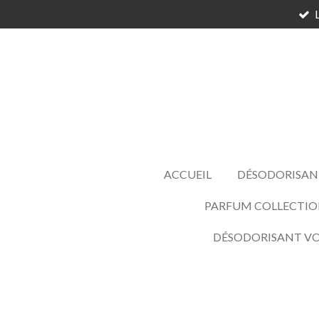
Passer
au
contenu
principal
ACCUEIL
DÉSODORISAN
PARFUM COLLECTIO
DÉSODORISANT V