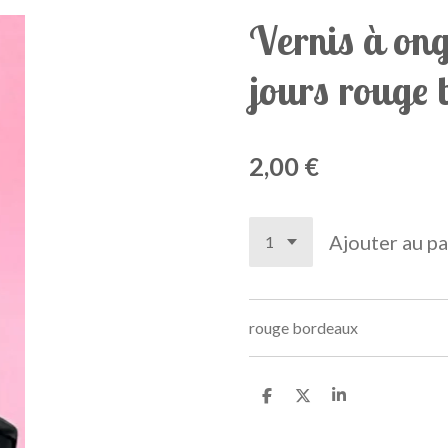
Vernis à ongl
jours rouge
2,00 €
Ajouter au pa
rouge bordeaux
P
P
P
a
a
a
r
r
r