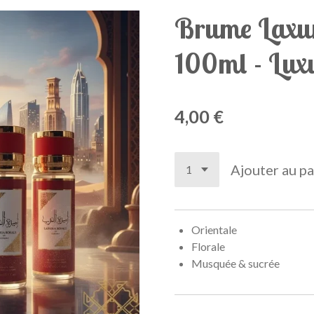
Brume Laxu
100ml - Lux
4,00 €
Ajouter au pa
Orientale
Florale
Musquée & sucrée