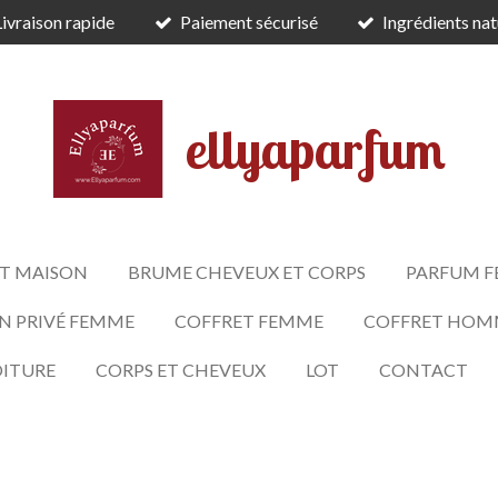
Livraison rapide
Paiement sécurisé
Ingrédients nat
ellyaparfum
T MAISON
BRUME CHEVEUX ET CORPS
PARFUM 
N PRIVÉ FEMME
COFFRET FEMME
COFFRET HOM
OITURE
CORPS ET CHEVEUX
LOT
CONTACT