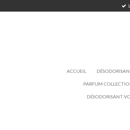
Passer
au
contenu
principal
ACCUEIL
DÉSODORISAN
PARFUM COLLECTIO
DÉSODORISANT V