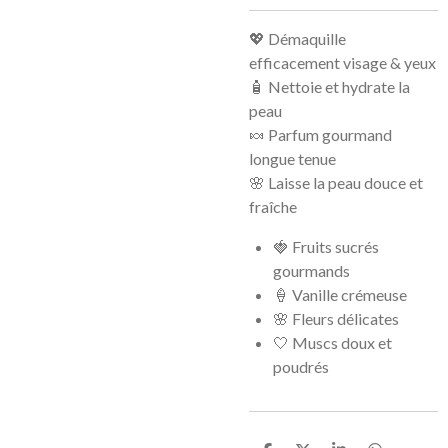
💖 Démaquille
efficacement visage & yeux
🧴 Nettoie et hydrate la
peau
🍬 Parfum gourmand
longue tenue
🌸 Laisse la peau douce et
fraîche
🍓 Fruits sucrés
gourmands
🍦 Vanille crémeuse
🌸 Fleurs délicates
🤍 Muscs doux et
poudrés