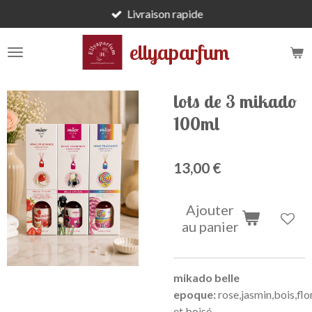
Livraison rapide
Passer
au
ellyaparfum
contenu
principal
lots de 3 mikado
100ml
13,00 €
Ajouter
au panier
mikado belle
epoque:
rose,jasmin,bois,flo
et boisé