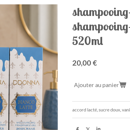
shampooing-
shampooing-
520ml
20,00 €
Ajouter au panier
accord lacté, sucre doux, van