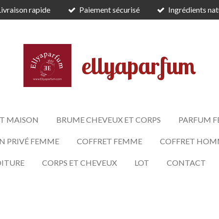
Livraison rapide
Paiement sécurisé
Ingrédients nat
ellyaparfum
T MAISON
BRUME CHEVEUX ET CORPS
PARFUM 
N PRIVÉ FEMME
COFFRET FEMME
COFFRET HOM
OITURE
CORPS ET CHEVEUX
LOT
CONTACT