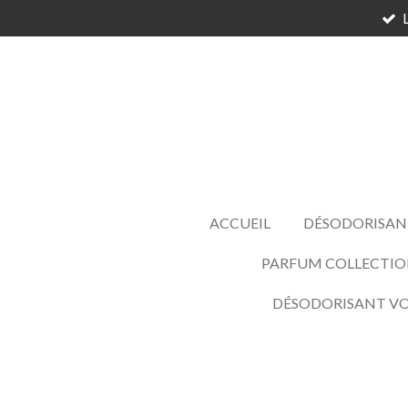
Passer
au
contenu
principal
ACCUEIL
DÉSODORISAN
PARFUM COLLECTIO
DÉSODORISANT V