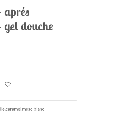
 aprés
 gel douche
ille,caramel,musc blanc