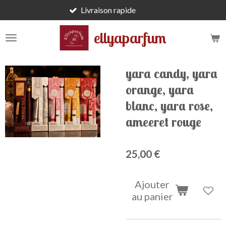
Livraison rapide
Passer
au
ellyaparfum
contenu
principal
yara candy, yara
orange, yara
blanc, yara rose,
ameeret rouge
25,00 €
Ajouter
au panier